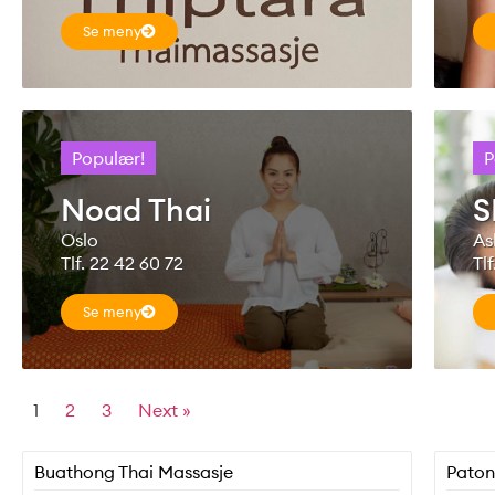
Se meny
Populær!
P
Noad Thai
S
Oslo
As
Tlf. 22 42 60 72
Tl
Se meny
1
2
3
Next »
Buathong Thai Massasje
Paton