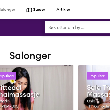
Salonger
Steder
Artikler
Salonger
opulær!
Populær!
ittedal
Sala Th
haimassasje
Massas
ttedal
Oslo
f. 91347303
Tlf. Kun onl