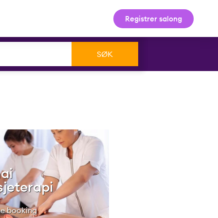
Registrer salong
ai
jeterapi
ine booking