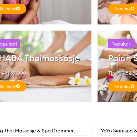
Se meny
Se meny
opulær!
Populær!
HABA Thaimassasje
Pairin 
ker
Oslo
f. 461 67 000
Tlf. 939 82 8
Se meny
Se meny
g Thai Massasje & Spa Drammen
YoYo Siamspa 