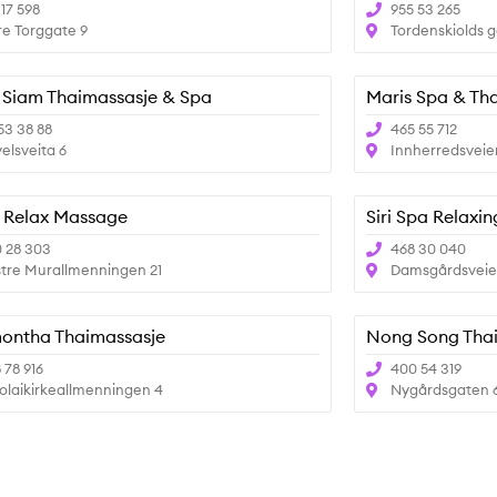
 17 598
955 53 265
e Torggate 9
Tordenskiolds g
 Siam Thaimassasje & Spa
Maris Spa & Th
53 38 88
465 55 712
elsveita 6
Innherredsveie
 Relax Massage
Siri Spa Relaxin
 28 303
468 30 040
tre Murallmenningen 21
Damsgårdsveie
ontha Thaimassasje
Nong Song Thai
 78 916
400 54 319
olaikirkeallmenningen 4
Nygårdsgaten 