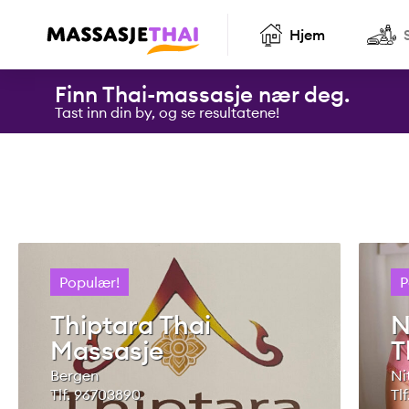
Hjem
Finn Thai-massasje nær deg.
Tast inn din by, og se resultatene!
Populær!
P
Thiptara Thai
N
Massasje
T
Bergen
Ni
Tlf. 96703890
Tl