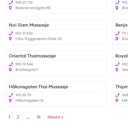
905 67 712
412
Rosenkrantzgata 85
Øvr
Noi Siam Massasje
Benja
923 51 936
73 
Olav Tryggvasons Gate 35
Rav
Oriental Thaimassasje
Royal
993 19 546
900
Brattørgata 1
Ves
Håkonsgaten Thai Massasje
Thipm
913 05 711
468
Håkonsgaten 16
Nik
1
2
…
18
Neste »