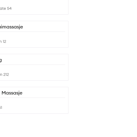
ate 54
aimassasje
n 12
g
n 212
 Massasje
61