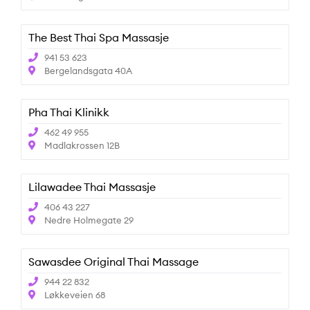
The Best Thai Spa Massasje
941 53 623
Bergelandsgata 40A
Pha Thai Klinikk
462 49 955
Madlakrossen 12B
Lilawadee Thai Massasje
406 43 227
Nedre Holmegate 29
Sawasdee Original Thai Massage
944 22 832
Løkkeveien 68