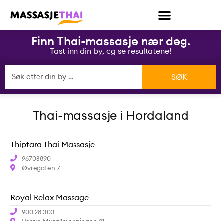
Finn Thai-massasje nær deg.
Tast inn din by, og se resultatene!
Thai-massasje i
Hordaland
Thiptara Thai Massasje
96703890
Øvregaten 7
Royal Relax Massage
900 28 303
Vestre Murallmenningen 21