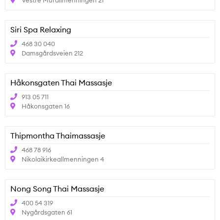
Siri Spa Relaxing
468 30 040
Damsgårdsveien 212
Håkonsgaten Thai Massasje
913 05 711
Håkonsgaten 16
Thipmontha Thaimassasje
468 78 916
Nikolaikirkeallmenningen 4
Nong Song Thai Massasje
400 54 319
Nygårdsgaten 61