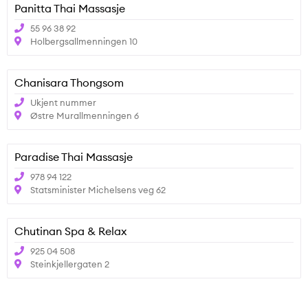
Panitta Thai Massasje
55 96 38 92
Holbergsallmenningen 10
Chanisara Thongsom
Ukjent nummer
Østre Murallmenningen 6
Paradise Thai Massasje
978 94 122
Statsminister Michelsens veg 62
Chutinan Spa & Relax
925 04 508
Steinkjellergaten 2