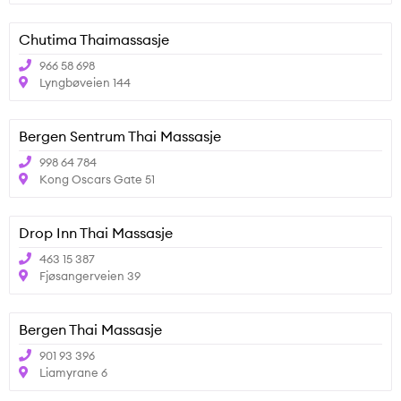
Chutima Thaimassasje
966 58 698
Lyngbøveien 144
Bergen Sentrum Thai Massasje
998 64 784
Kong Oscars Gate 51
Drop Inn Thai Massasje
463 15 387
Fjøsangerveien 39
Bergen Thai Massasje
901 93 396
Liamyrane 6