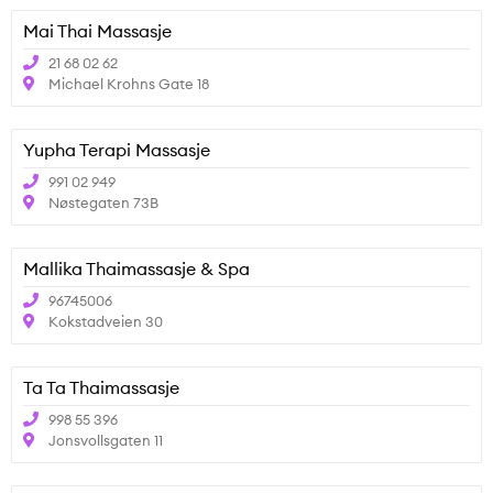
Mai Thai Massasje
21 68 02 62
Michael Krohns Gate 18
Yupha Terapi Massasje
991 02 949
Nøstegaten 73B
Mallika Thaimassasje & Spa
96745006
Kokstadveien 30
Ta Ta Thaimassasje
998 55 396
Jonsvollsgaten 11