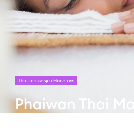
Thai-massasje i Hønefoss
Phaiwan Thai Ma