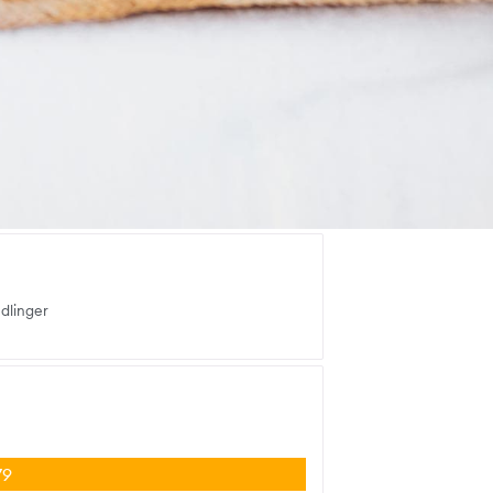
dlinger
79