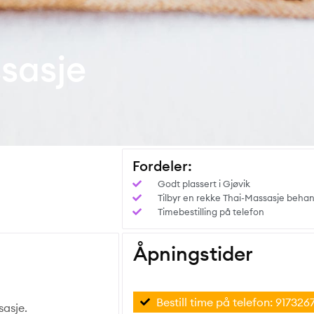
sasje
Fordeler:
Godt plassert i Gjøvik
Tilbyr en rekke Thai-Massasje behan
Timebestilling på telefon
Åpningstider
Bestill time på telefon: 917326
asje.