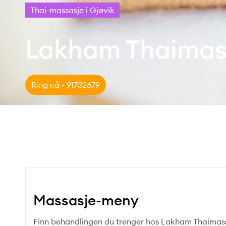
Thai-massasje i Gjøvik
Lakham Thaimas
Ring nå - 91732679
Massasje-meny
Finn behandlingen du trenger hos Lakham Thaimass