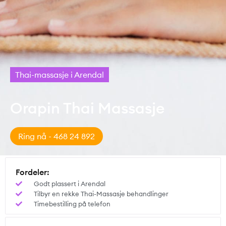
Thai-massasje i Arendal
Orapin Thai Massasje
Ring nå - 468 24 892
Fordeler:
Godt plassert i Arendal
Tilbyr en rekke Thai-Massasje behandlinger
Timebestilling på telefon