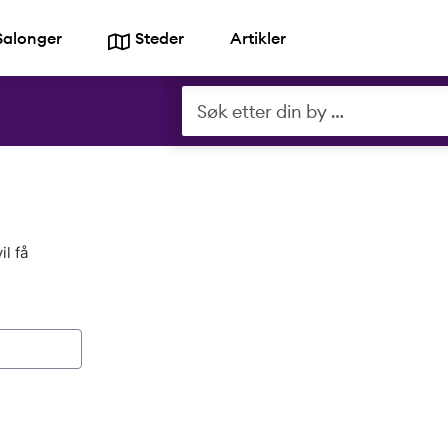
Salonger
Steder
Artikler
il få